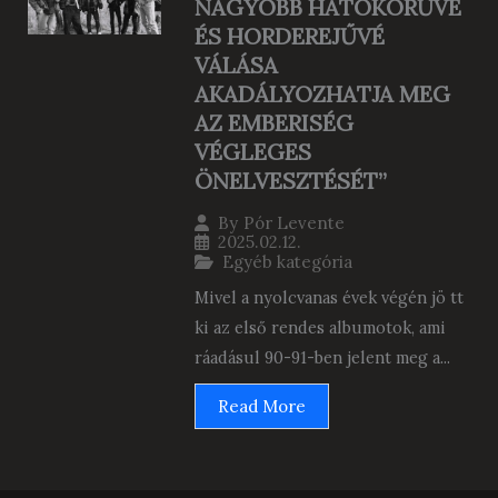
NAGYOBB HATÓKÖRŰVÉ
ÉS HORDEREJŰVÉ
VÁLÁSA
AKADÁLYOZHATJA MEG
AZ EMBERISÉG
VÉGLEGES
ÖNELVESZTÉSÉT”
By
Pór Levente
2025.02.12.
Egyéb kategória
Mivel a nyolcvanas évek végén jö tt
ki az első rendes albumotok, ami
ráadásul 90-91-ben jelent meg a...
Read More