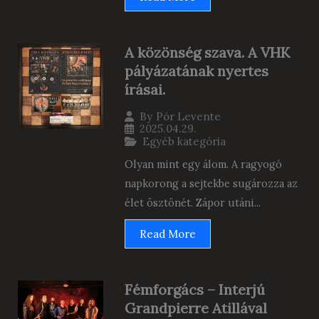
A közönség szava. A VHK
pályázatának nyertes
írásai.
By
Pór Levente
2025.04.29.
Egyéb kategória
Olyan mint egy álom. A ragyogó
napkorong a sejtekbe sugározza az
élet ösztönét. Zápor utáni...
Read More
Fémforgács – Interjú
Grandpierre Atillával