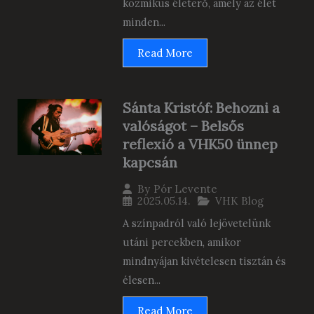
kozmikus életerő, amely az élet
minden...
Read More
Sánta Kristóf: Behozni a
valóságot – Belsős
reflexió a VHK50 ünnep
kapcsán
By
Pór Levente
2025.05.14.
VHK Blog
A színpadról való lejövetelünk
utáni percekben, amikor
mindnyájan kivételesen tisztán és
élesen...
Read More