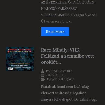
AZ ÉVEZREDEK ÓTA ÉGETŐEN
HIÁNYZÓ VARÁZSERŐ
VISSZASZERZÉSE A Vágtázó Zenei
Út varázserejének...
Read More
Rácz Mihály: VHK –
Fellázad a semmibe vett
öröklét…
By
Pór Levente
2025.02.24.
Egyéb kategória
Fiatalnak lenni nem kizárólag
életkori sajátosság, legalább
annyira lelkiállapot. De talán még...