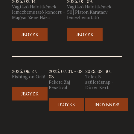
2025. 02. 14.
2025. 05. 09.
Vágtázó Halottkémek
Vágtázó Halottkémek
lemezbemutató koncert -
50┃Platon Karataev
Magyar Zene Háza
lemezbemutató
JEGYEK
JEGYEK
2025. 06. 27.
2025. 07. 31. - 08.
2025. 08. 30..
Fishing on Orfű
03.
Telex 5.
Fekete Zaj
születésnap -
Fesztivál
Dürer Kert
JEGYEK
JEGYEK
INGYENES!