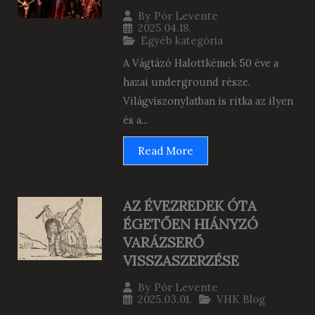
By
Pór Levente
2025.04.18.
Egyéb kategória
A Vágtázó Halottkémek 50 éve a
hazai underground része.
Világviszonylatban is ritka az ilyen
és a...
Read More
AZ ÉVEZREDEK ÓTA
ÉGETŐEN HIÁNYZÓ
VARÁZSERŐ
VISSZASZERZÉSE
By
Pór Levente
2025.03.01.
VHK Blog