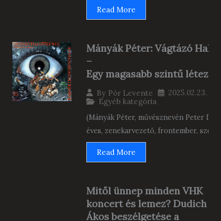
Read More
Mányák Péter: Vágtázó Halo
–
Egy magasabb szintű létezés
2025.02.23.
By
Pór Levente
Egyéb kategória
(Mányák Péter, művésznevén Peter D. M
éves, zenekarvezető, frontember, szervez
Read More
Mitől ünnep minden VHK
koncert és lemez? Dudich
Ákos beszélgetése a