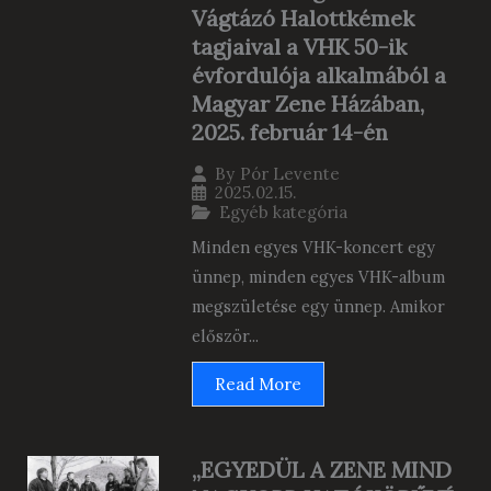
Vágtázó Halottkémek
tagjaival a VHK 50-ik
évfordulója alkalmából a
Magyar Zene Házában,
2025. február 14-én
By
Pór Levente
2025.02.15.
Egyéb kategória
Minden egyes VHK-koncert egy
ünnep, minden egyes VHK-album
megszületése egy ünnep. Amikor
először...
Read More
„EGYEDÜL A ZENE MIND