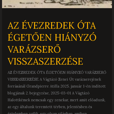
AZ ÉVEZREDEK ÓTA
ÉGETŐEN HIÁNYZÓ
VARÁZSERŐ
VISSZASZERZÉSE
AZ ÉVEZREDEK ÓTA ÉGETŐEN HIÁNYZÓ VARÁZSERŐ
VISSZASZERZÉSE A Vágtázó Zenei Út varázserejének
forrásánál Grandpierre Atilla 2025. január 1-én indított
blogjának 2. bejegyzése, 2025-03-01 A Vágtázó
Halottkémek nemcsak egy zenekar, mert amit előadunk,
az egy általunk teremtett térben, jelentésben és
értelemben zajlik, egy olyan világban, amiben