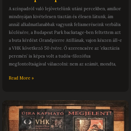
A színpadról való lejövetelünk utáni percekben, amikor
mindnyájan kivételesen tisztán és élesen látunk, ám
annál alkalmatlanabbak vagyunk felismeréseink verbális
közlésére, a Budapest Park backstage-ben feltettem azt
a buta kérdést Grandpierre Atillának, vajon készen áll-e
a VHK következő 50 évére. Ő szerencsére az ’eksztázis
peremén’ is képes volt a tudós-filozófus
megfontoltságával válaszolni: nem az számít, mondta,
Read More »
A
közönség
szava.
A