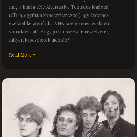
meg a Biafra-féle Alternative Tentades kiadónál
(CD-n, együtt a koncertlemezzel), így érdemes
ezekkel kezdenünk a VHK kilencvenes évekbeli
vonatkozásait. Hogy jö tt össze a lemezfelvétel,
milyen kapcsolatok mentén?
Read More »
GONDOLATOK
AZ
IGAZI
ÉLET
TITKÁRÓL
A
VÁGTÁZÓ