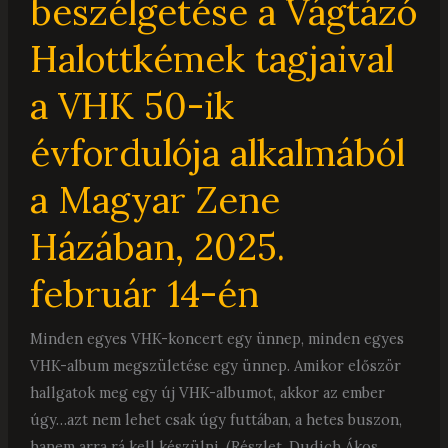
beszélgetése a Vágtázó
Dudich
Halottkémek tagjaival
Ákos
beszélgetése
a VHK 50-ik
a
Vágtázó
évfordulója alkalmából
Halottkémek
a Magyar Zene
tagjaival
a
Házában, 2025.
VHK
50-
február 14-én
ik
évfordulója
Minden egyes VHK-koncert egy ünnep, minden egyes
alkalmából
VHK-album megszületése egy ünnep. Amikor először
a
hallgatok meg egy új VHK-albumot, akkor az ember
Magyar
úgy…azt nem lehet csak úgy futtában, a hetes buszon,
Zene
hanem arra rá kell készülni. (Részlet, Dudich Ákos