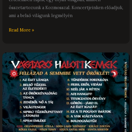
összetartozunk a Kozmosszal. Koncertjeinken előadjuk,
ami a belső világunk legmélyén
Read More »
Rácz
Mihály:
VHK
–
Fellázad
a
semmibe
vett
öröklét…