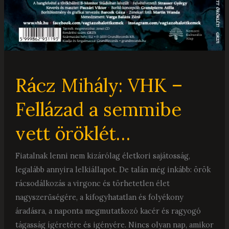
Rácz Mihály: VHK –
Fellázad a semmibe
vett öröklét…
Fiatalnak lenni nem kizárólag életkori sajátosság,
legalább annyira lelkiállapot. De talán még inkább: örök
rácsodálkozás a virgonc és törhetetlen élet
nagyszerűségére, a kifogyhatatlan és folyékony
áradásra, a naponta megmutatkozó kacér és ragyogó
tágasság ígéretére és igényére. Nincs olyan nap, amikor