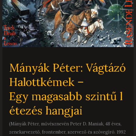
Mányák Péter: Vágtázó
Halottkémek –
Egy magasabb szintű l
étezés hangjai
(Mányák Péter, művésznevén Peter D. Maniak, 48 éves,
zenekarvezető, frontember, szervező és szövegíró. 1992