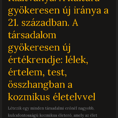
gyökeresen új iránya a
a
kozmikus
21. században. A
életelvvel
társadalom
gyökeresen új
értékrendje: lélek,
értelem, test,
összhangban a
kozmikus életelvvel
Létezik egy minden társadalmi erőnél nagyobb,
kulcsfontosságú kozmikus életerő, amely az élet