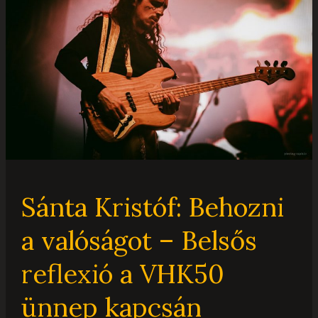
Behozni
a
valóságot
–
Belsős
reflexió
a
VHK50
ünnep
kapcsán
Sánta Kristóf: Behozni
a valóságot – Belsős
reflexió a VHK50
ünnep kapcsán