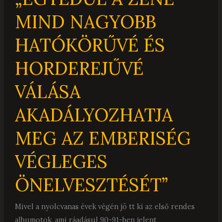
AZ
MIND NAGYOBB
EMBERISÉG
VÉGLEGES
HATÓKÖRŰVÉ ÉS
ÖNELVESZTÉSÉT”
HORDEREJŰVÉ
VÁLÁSA
AKADÁLYOZHATJA
MEG AZ EMBERISÉG
VÉGLEGES
ÖNELVESZTÉSÉT”
Mivel a nyolcvanas évek végén jö tt ki az első rendes
albumotok, ami ráadásul 90-91-ben jelent