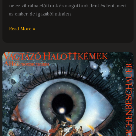
ne ez vibrálna előttünk és mögöttünk, fent és lent, mert
az ember, de igazából minden
Read More »
Mányák
Péter:
Vágtázó
Halottkémek
–
Egy magasabb szintű létezés hangjai