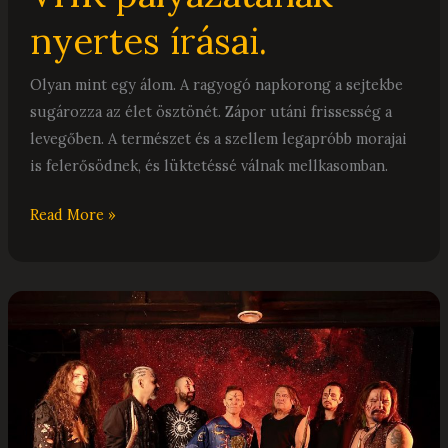
nyertes írásai.
Olyan mint egy álom. A ragyogó napkorong a sejtekbe
sugározza az élet ösztönét. Zápor utáni frissesség a
levegőben. A természet és a szellem legapróbb morajai
is felerősödnek, és lüktetéssé válnak mellkasomban.
Read More »
Fémforgács
–
Interjú
Grandpierre
Atillával