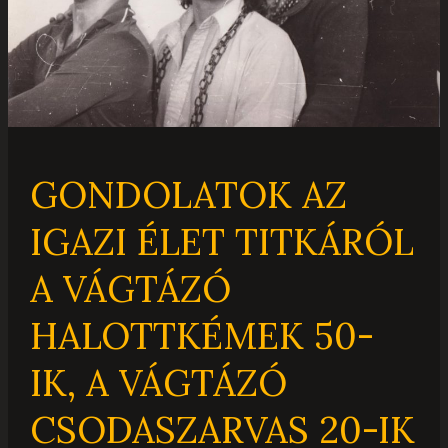
HALOTTKÉMEK
50-
IK,
A
VÁGTÁZÓ
CSODASZARVAS
20-
GONDOLATOK AZ
IK
ÉVFORDULÓJÁNAK
IGAZI ÉLET TITKÁRÓL
TISZTELETÉRE
A VÁGTÁZÓ
HALOTTKÉMEK 50-
IK, A VÁGTÁZÓ
CSODASZARVAS 20-IK