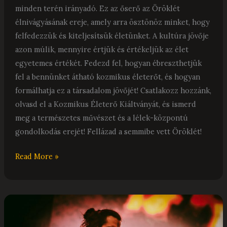
minden terén irányadó. Ez az őserő az Öröklét
élnivágyásának ereje, amely arra ösztönöz minket, hogy
felfedezzük és kiteljesítsük életünket. A kultúra jövője
azon múlik, mennyire értjük és értékeljük az élet
egyetemes értékét. Fedezd fel, hogyan ébreszthetjük
fel a bennünket átható kozmikus életerőt, és hogyan
formálhatja ez a társadalom jövőjét! Csatlakozz hozzánk,
olvasd el a Kozmikus Életerő Kiáltványát, és ismerd
meg a természetes művészet és a lélek-központú
gondolkodás erejét! Fellázad a semmibe vett Öröklét!
Read More »
Sánta
Kristóf: