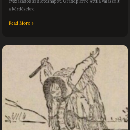
évszázados születésnapot. Grandpierre Attila válaszolt
a kérdésekre.
Read More »
AZ
ÉVEZREDEK
ÓTA
ÉGETŐEN
HIÁNYZÓ
VARÁZSERŐ
VISSZASZERZÉSE