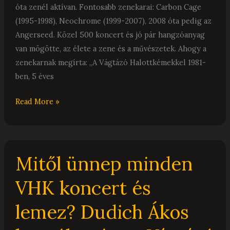
óta zenél aktívan. Fontosabb zenekarai: Carbon Cage
(1995-1998), Neochrome (1999-2007), 2008 óta pedig az
Angerseed. Közel 500 koncert és jó pár hangzóanyag
van mögötte, az élete a zene és a művészetek. Ahogy a
zenekarnak megírta: „A Vágtázó Halottkémekkel 1981-
ben, 5 éves
Read More »
Mitől
Mitől ünnep minden
ünnep
minden
VHK koncert és
VHK
koncert
lemez? Dudich Ákos
és
lemez?